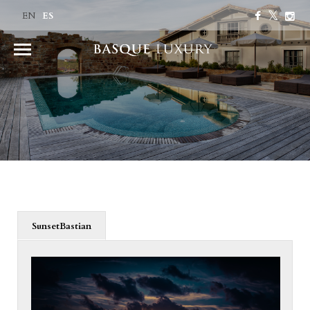
ES
EN
SunsetBastian