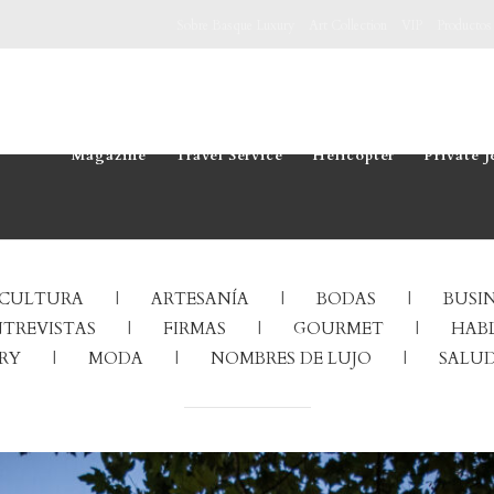
Sobre Basque Luxury
Art Collection
VIP
Productos
Magazine
Travel Service
Helicopter
Private J
CULTURA
ARTESANÍA
BODAS
BUSIN
TREVISTAS
FIRMAS
GOURMET
HABL
RY
MODA
NOMBRES DE LUJO
SALUD