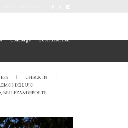
Eventos
Prensa
Contacto
et
Concierge
Hotel Selection
ESS
CHECK IN
EMOS DE LUJO
, BELLEZA&DEPORTE