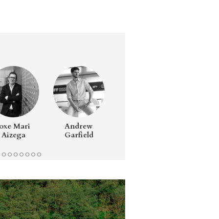
Joxe Mari
Andrew
Lucía Lacarra
Béatri
Aizega
Garfield
d’Orlé