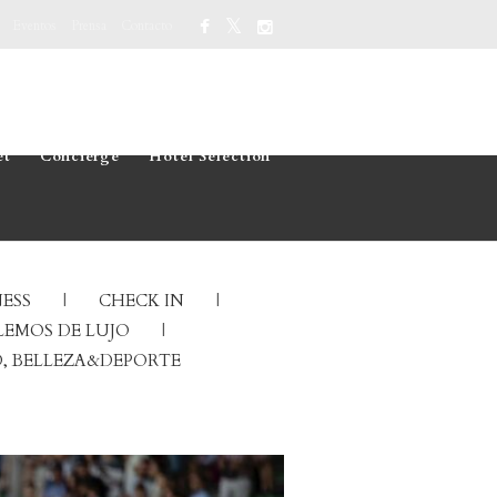
Eventos
Prensa
Contacto
et
Concierge
Hotel Selection
ESS
CHECK IN
EMOS DE LUJO
, BELLEZA&DEPORTE