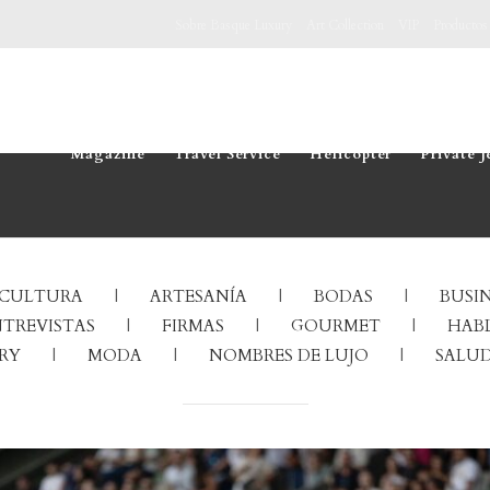
Sobre Basque Luxury
Art Collection
VIP
Productos
Magazine
Travel Service
Helicopter
Private J
CULTURA
ARTESANÍA
BODAS
BUSIN
TREVISTAS
FIRMAS
GOURMET
HABL
RY
MODA
NOMBRES DE LUJO
SALUD