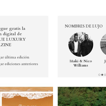
NOMBRES DE LUJO
gue gratis la
n digital de
UE LUXURY
ZINE
ar última edición
Lázaro Rosa-
Andoni Luis
Iñaki & Nico
ar ediciones anteriores
Violán
Aduriz
Williams