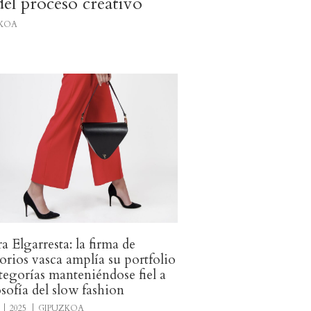
del proceso creativo
ZKOA
a Elgarresta: la firma de
orios vasca amplía su portfolio
tegorías manteniéndose fiel a
losofía del slow fashion
2025
GIPUZKOA