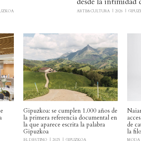
desde la intimidad 
PUZKOA
ARTE&CULTURA
2026
GIPU
ue
Gipuzkoa: se cumplen 1.000 años de
Naiar
a
la primera referencia documental en
acces
la que aparece escrita la palabra
de ca
Gipuzkoa
la fi
EL DESTINO
2025
GIPUZKOA
MODA