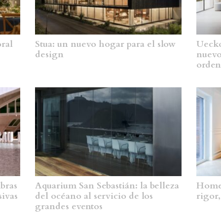
oral
Stua: un nuevo hogar para el slow
Uecko
design
nuevo
orden
mbras
Aquarium San Sebastián: la belleza
Homes
sivas
del océano al servicio de los
rigor
grandes eventos