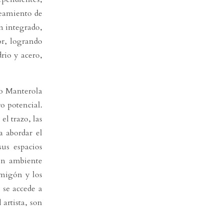
teamiento de
n integrado,
or, logrando
drio y acero,
go Manterola
o potencial.
el trazo, las
a abordar el
sus espacios
 un ambiente
rmigón y los
 se accede a
 artista, son