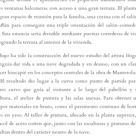
s ventanas balconeras con acceso a una gran terraza. El plan
 gran espacio de reunión para la familia, una cocina con el saló
aflán para conseguir una triple orientación del salón-comed
. Esta estancia sería divisible mediante puertas correderas de vi
grando la terraza al interior de la vivienda.
bajo ha sido la construcción del nuevo estudio del artista Iñi
seguía dar vida a una nave degradada y en desuso, con un clar
cer hincapié en los conceptos centrales de la obra de Manterola: 
El resultado dio lugar a la curva como punto de partida par
uro curvo que guía al visitante a lo largo del pabellón y 
cultura, el atelier de pintura y las salas anexas. Para obtener
n por materiales en bruto, como el pavimento continuo de ho
es en yeso. Al taller de pintura, ubicado en la planta superior,
acol de acero corten que, junto con las esculturas y pinturas del
ltan dentro del carácter neutro de la nave.