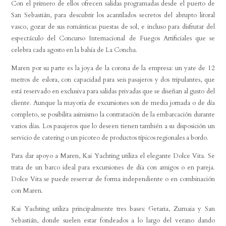
Con el primero de ellos ofrecen salidas programadas desde el puerto de
San Sebastián, para descubrir los acantilados secretos del abrupto litoral
vasco, gozar de sus románticas puestas de sol, e incluso para disfrutar del
espectáculo del Concurso Internacional de Fuegos Artificiales que se
celebra cada agosto en la bahía de La Concha.
Maren por su parte es la joya de la corona de la empresa: un yate de 12
metros de eslora, con capacidad para seis pasajeros y dos tripulantes, que
está reservado en exclusiva para salidas privadas que se diseñan al gusto del
cliente. Aunque la mayoría de excursiones son de media jornada o de día
completo, se posibilita asimismo la contratación de la embarcación durante
varios días. Los pasajeros que lo deseen tienen también a su disposición un
servicio de catering o un picoteo de productos típicos regionales a bordo.
Para dar apoyo a Maren, Kai Yachting utiliza el elegante Dolce Vita. Se
trata de un barco ideal para excursiones de día con amigos o en pareja.
Dolce Vita se puede reservar de forma independiente o en combinación
con Maren.
Kai Yachting utiliza principalmente tres bases: Getaria, Zumaia y San
Sebastián, donde suelen estar fondeados a lo largo del verano dando