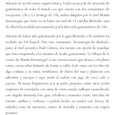
Además de su relevancia arquitectónica, Tayko es un polo de atracción de
gastrónomos de todo el mundo, ya que cuenta con dos restaurantes de
excepción: Ola y La Bodega de Ola, ambos dirigidos por el chef Martín
Berasategui, que tiene en su haber un total de 13 estrellas Michelin -una
de ellas la ha recibido precisamente por la dirección gastronómica de Ola-.
Además de haber sido galardonado por la guía Michelin, Ola también ha
recibido un Sol Repsol. Para este restaurante, Berasategui ha diseñado,
junto al chef ejecutivo Raúl Cabrera, dos menús con opción de maridaje
que han conquistado a los amantes de la alta gastronomía. ‘Lo Mejor de la
cocina de Martín Berasategui’ es un extenso menú que destaca con platos
como: caviar sobre buñuelo de bonito y caldo
dashi
; ostra con
bao
frito de
alga codium y su tartar; tembloroso de frutos del mar y plancton con
salicornia y navajas; o rape asado al carbón con jugo de coco, café y
piparras
. El menú degustación, por su parte, propone, entre otros: perlas
crujientes de remolacha con tartar de vieira curada; milhojas caramelizado
con anguila ahumada, foie gras, cebolleta y manzana verde; tarta fina de
tomate, sardina y verbena; o pichón hecho en asador con
chutney
de
ruibarbo, tosta de interiores, canica de morcilla y manzana con toques
picantes.