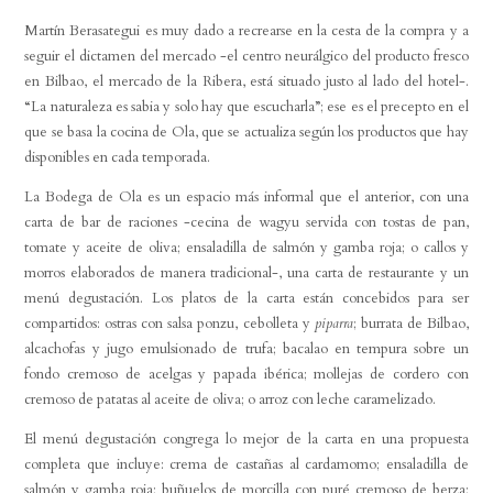
Martín Berasategui es muy dado a recrearse en la cesta de la compra y a
seguir el dictamen del mercado -el centro neurálgico del producto fresco
en Bilbao, el mercado de la Ribera, está situado justo al lado del hotel-.
“La naturaleza es sabia y solo hay que escucharla”; ese es el precepto en el
que se basa la cocina de Ola, que se actualiza según los productos que hay
disponibles en cada temporada.
La Bodega de Ola es un espacio más informal que el anterior, con una
carta de bar de raciones -cecina de wagyu servida con tostas de pan,
tomate y aceite de oliva; ensaladilla de salmón y gamba roja; o callos y
morros elaborados de manera tradicional-, una carta de restaurante y un
menú degustación. Los platos de la carta están concebidos para ser
compartidos: ostras con salsa ponzu, cebolleta y
piparra
; burrata de Bilbao,
alcachofas y jugo emulsionado de trufa; bacalao en tempura sobre un
fondo cremoso de acelgas y papada ibérica; mollejas de cordero con
cremoso de patatas al aceite de oliva; o arroz con leche caramelizado.
El menú degustación congrega lo mejor de la carta en una propuesta
completa que incluye: crema de castañas al cardamomo; ensaladilla de
salmón y gamba roja; buñuelos de morcilla con puré cremoso de berza;