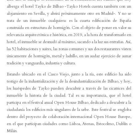
alberga el hotel Tayko de Bilbao -Tayko Hotels cuenta también con un
alojamiento en Sevilla, y abrirá próximamente otro en Madrid-. Y no se
trata de un inmueble cualquiera: es la cuarta edificación de España
construida en estructura de hormigón. Con el objeto de poner en valor su
relevancia arquitectónica e histórica, en 2019, a la hora de transformarlo en
hotel, el inmueble se desnudó al máximo, sacando a la luz sus entrañas. Así,
las 52 habitaciones y suites, las zonas comunes y sus dos restaurantes visten
únicamente de hormigón, metal y ladrillo, en un audaz ejercicio de aunar
tradición y vanguardia, industria y cultura.
Estando ubicado en el Casco Viejo, junto a la ría, este edificio ha sido
testigo de la industrialización y de la desindustrialización de Bilbao, y hoy,
los huéspedes de Tayko pueden descubrir a través de las cicatrices del
inmueble la historia de la ciudad. Tal es su importancia, que el hotel
participa en el festival anual Open House Bilbao, dedicado a descubrir a la
ciudadanía los edificios más singulares de la urbe. Este festival se engloba
dentro del proyecto de colaboración internacional Open House Europe,
en el que participan ciudades como Lisboa, Atenas, Estocolmo, Dublín o
Milán.