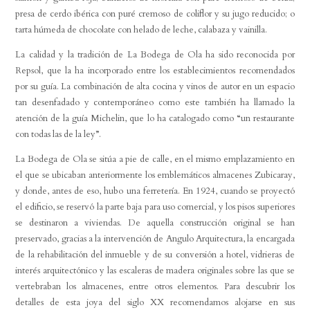
presa de cerdo ibérica con puré cremoso de coliflor y su jugo reducido; o
tarta húmeda de chocolate con helado de leche, calabaza y vainilla.
La calidad y la tradición de La Bodega de Ola ha sido reconocida por
Repsol, que la ha incorporado entre los establecimientos recomendados
por su guía. La combinación de alta cocina y vinos de autor en un espacio
tan desenfadado y contemporáneo como este también ha llamado la
atención de la guía Michelin, que lo ha catalogado como “un restaurante
con todas las de la ley”.
La Bodega de Ola se sitúa a pie de calle, en el mismo emplazamiento en
el que se ubicaban anteriormente los emblemáticos almacenes Zubicaray,
y donde, antes de eso, hubo una ferretería. En 1924, cuando se proyectó
el edificio, se reservó la parte baja para uso comercial, y los pisos superiores
se destinaron a viviendas. De aquella construcción original se han
preservado, gracias a la intervención de Angulo Arquitectura, la encargada
de la rehabilitación del inmueble y de su conversión a hotel, vidrieras de
interés arquitectónico y las escaleras de madera originales sobre las que se
vertebraban los almacenes, entre otros elementos. Para descubrir los
detalles de esta joya del siglo XX recomendamos alojarse en sus