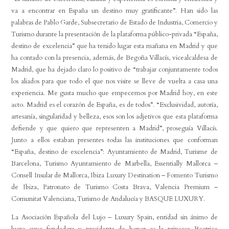
va a encontrar en España un destino muy gratificante”
. Han sido las
palabras de Pablo Garde, Subsecretario de Estado de Industria, Comercio y
Turismo durante la presentación de la plataforma público-privada “España,
destino de excelencia” que ha tenido lugar esta mañana en Madrid y que
ha contado con la presencia, además, de Begoña Villacís, vicealcaldesa de
Madrid, que ha dejado claro lo positivo de “trabajar conjuntamente todos
los aliados para que todo el que nos visite se lleve de vuelta a casa una
experiencia. Me gusta mucho que empecemos por Madrid hoy, en este
acto. Madrid es el corazón de España, es de todos”. “Exclusividad, autoría,
artesanía, singularidad y belleza, esos son los adjetivos que esta plataforma
defiende y que quiero que representen a Madrid”, proseguía Villacís.
Junto a ellos estaban presentes todas las instituciones que conforman
“España, destino de excelencia”: Ayuntamiento de Madrid, Turisme de
Barcelona, Turismo Ayuntamiento de Marbella, Essentially Mallorca –
Consell Insular de Mallorca, Ibiza Luxury Destination – Fomento Turismo
de Ibiza, Patronato de Turismo Costa Brava, Valencia Premium –
Comunitat Valenciana, Turismo de Andalucía y BASQUE LUXURY.
La Asociación Española del Lujo – Luxury Spain, entidad sin ánimo de
lucro cuya fundadora y presidenta de honor es la princesa Beatrice