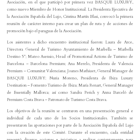
Asociación, en el que participó por primera vez BASQUE LUXURY,
como nuevo Miembro de Honor Institucional. La Presidenta Ejecutiva de
la Asociación Española del Lujo, Cristina Martín Blasi, convocó la primera
reunión de carácter interno para crear un plan de ruta y de acciones de
promoción bajo el paraguas de la Asociación.
Los asistentes a dicho encuentro institucional fueron: Laura de Arce,
Directora General de Turismo Ayuntamiento de Marbella – Marbella
Destino 5*; Mateo Asensio, Head of Promotional Actions de Turismo de
Barcelona – Barcelona Premium; Ana Merelo, Presidenta de Valencia
Premium – Comunitat Valenciana; Joanes Mathiuet, General Manager de
BASQUE LUXURY; Nuria Moreno, Presidenta de Ibiza Luxury
Destination – Fomento Turismo de Ibiza; María Renart, General Manager
de Essentially Mallorca; así como Sandra Perich y Anna Barceló de
Premium Costa Brava – Patronato de Turismo Costa Brava.
Los objetivos de la reunión se centraron en una presentación general e
individual de cada uno de los Socios Institucionales. También se
presentaron las aportaciones por parte de la Asociación Española del Lujo
con la creación de este Comité. Durante el encuentro, cada entidad
presentó diversas acciones e iniciativas a realizar conjuntamente para