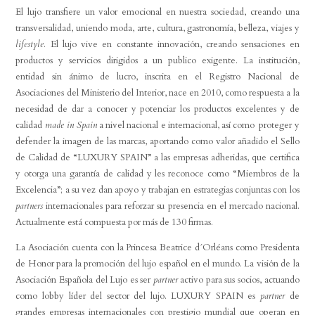
El lujo transfiere un valor emocional en nuestra sociedad, creando una
transversalidad, uniendo moda, arte, cultura, gastronomía, belleza, viajes y
lifestyle
. El lujo vive en constante innovación, creando sensaciones en
productos y servicios dirigidos a un publico exigente. La institución,
entidad sin ánimo de lucro, inscrita en el Registro Nacional de
Asociaciones del Ministerio del Interior, nace en 2010, como respuesta a la
necesidad de dar a conocer y potenciar los productos excelentes y de
calidad
made in Spain
a nivel nacional e internacional, así como proteger y
defender la imagen de las marcas, aportando como valor añadido el Sello
de Calidad de “LUXURY SPAIN” a las empresas adheridas, que certifica
y otorga una garantía de calidad y les reconoce como “Miembros de la
Excelencia”; a su vez dan apoyo y trabajan en estrategias conjuntas con los
partners
internacionales para reforzar su presencia en el mercado nacional.
Actualmente está compuesta por más de 130 firmas.
La Asociación cuenta con la Princesa Beatrice d´Orléans como Presidenta
de Honor para la promoción del lujo español en el mundo. La visión de la
Asociación Española del Lujo es ser
partner
activo para sus socios, actuando
como lobby líder del sector del lujo. LUXURY SPAIN es
partner
de
grandes empresas internacionales con prestigio mundial que operan en