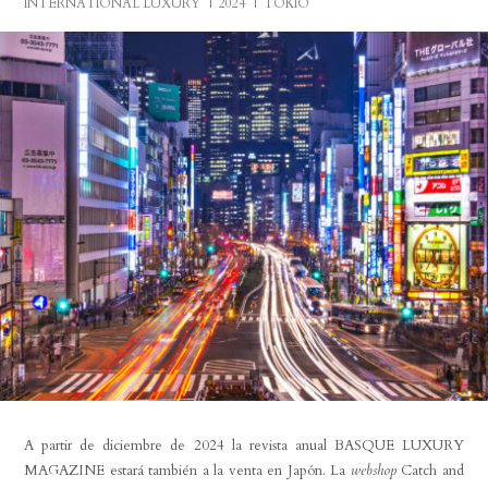
INTERNATIONAL LUXURY
2024
TOKIO
A partir de diciembre de 2024 la revista anual BASQUE LUXURY
MAGAZINE estará también a la venta en Japón. La
webshop
Catch and