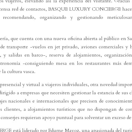
os viajeros, elevando así la experiencia del visitante. Gracias
 extensa red de contactos, BASQUE LUXURY CONCIERGE hace r
s, recomendando, organizando y gestionando meticulosa
ería, que cuenta con una nueva oficina abierta al público en Sa
 de transporte -vuelos en jet privado, aviones comerciales y h
 y salidas en barco-, reserva de alojamientos, organizació
gastronomía -consiguiendo mesa en los restaurantes más de
 la cultura vasca.
presencial y virtual a viajeros individuales, otra novedad impor
dirigido a empresas que necesiten gestionar la estancia de sus c
ajes nacionales e internacionales que precisen de conocimient
us clientes, a alojamientos turísticos que no dispongan de cons
 conserjes requieran apoyo puntual para solventar un exceso de 
stá liderado por Edurne Mayoz, una apasionada del turi