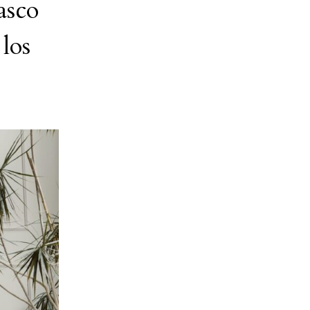
asco
 los