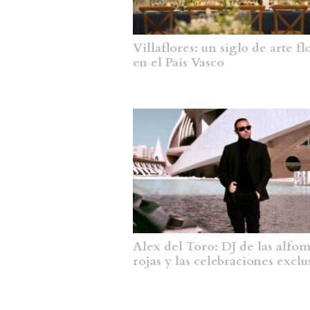
Villaflores: un siglo de arte fl
en el País Vasco
Alex del Toro: DJ de las alfo
rojas y las celebraciones exclu