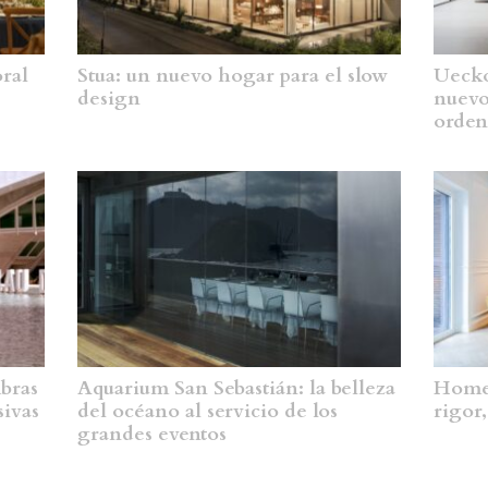
oral
Stua: un nuevo hogar para el slow
Uecko
design
nuevo
orden
mbras
Aquarium San Sebastián: la belleza
Homes
sivas
del océano al servicio de los
rigor
grandes eventos