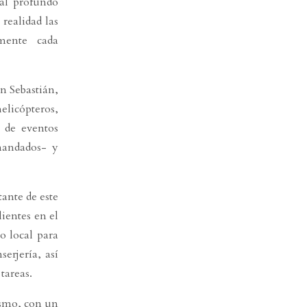
 al profundo
ealidad las
mente cada
n Sebastián,
elicópteros,
n de eventos
mandados- y
tante de este
lientes en el
o local para
erjería, así
tareas.
smo, con un