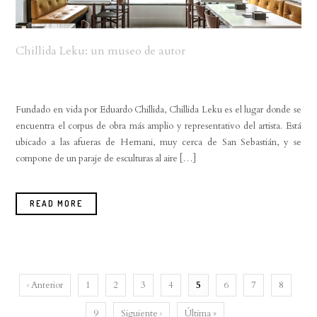
Chillida Leku: un museo de autor
Fundado en vida por Eduardo Chillida, Chillida Leku es el lugar donde se
encuentra el corpus de obra más amplio y representativo del artista. Está
ubicado a las afueras de Hernani, muy cerca de San Sebastián, y se
compone de un paraje de esculturas al aire […]
READ MORE
‹ Anterior
1
2
3
4
5
6
7
8
9
Siguiente ›
Última »