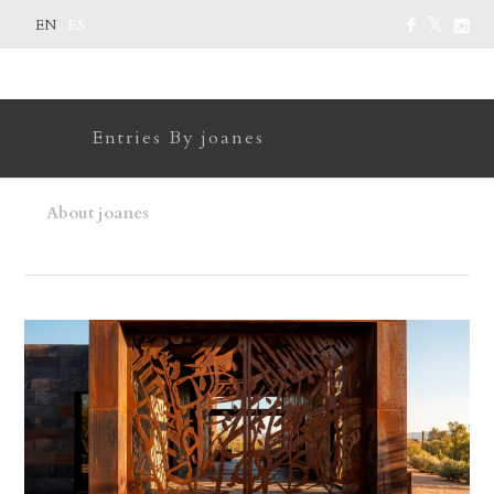
ES
EN
Entries By joanes
About joanes