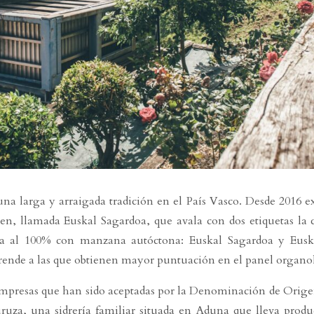
una larga y arraigada tradición en el País Vasco. Desde 2016 e
 llamada Euskal Sagardoa, que avala con dos etiquetas la c
ada al 100% con manzana autóctona: Euskal Sagardoa y Eusk
nde a las que obtienen mayor puntuación en el panel organol
empresas que han sido aceptadas por la Denominación de Origen
uruza, una sidrería familiar situada en Aduna que lleva produ