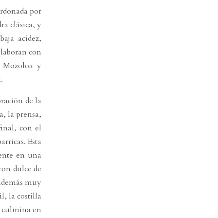
ardonada por
a clásica, y
aja acidez,
elaboran con
, Mozoloa y
.
ración de la
a, la prensa,
inal, con el
arricas. Esta
tente en una
 con dulce de
s además muy
, la costilla
o culmina en