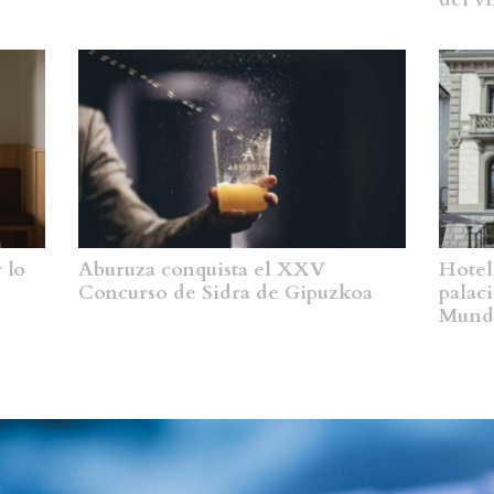
 lo
Aburuza conquista el XXV
Hotel
Concurso de Sidra de Gipuzkoa
palac
Mund