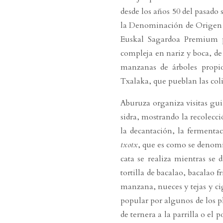
desde los años 50 del pasado
la Denominación de Origen añ
Euskal Sagardoa Premium p
compleja en nariz y boca, de
manzanas de árboles propio
Txalaka, que pueblan las coli
Aburuza organiza visitas gui
sidra, mostrando la recolecci
la decantación, la fermentac
txotx
, que es como se denomin
cata se realiza mientras se 
tortilla de bacalao, bacalao f
manzana, nueces y tejas y c
popular por algunos de los pl
de ternera a la parrilla o e