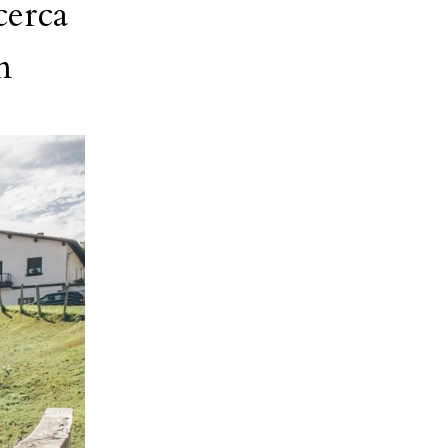
cerca
m