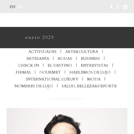
ES
EN
enero 2025
ACTIVIDADES
ARTE&CULTURA
ARTESANÍA
BODAS
BUSINESS
CHECK IN
EL DESTINO
ENTREVISTAS
FIRMAS
GOURMET
HABLEMOS DE LUJO
INTERNATIONAL LUXURY
MODA
NOMBRES DE LUJO
SALUD, BELLEZA&DEPORTE