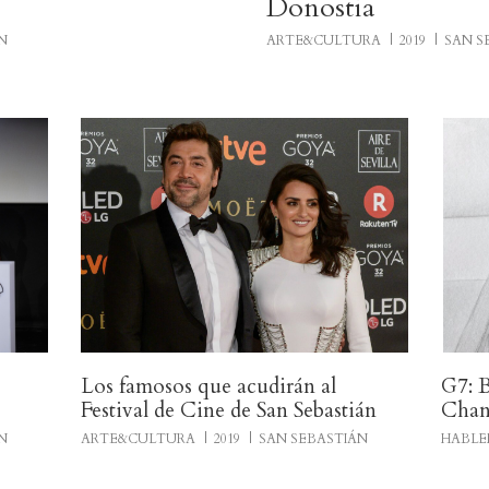
Donostia
N
ARTE&CULTURA
2019
SAN S
Los famosos que acudirán al
G7: B
Festival de Cine de San Sebastián
Chan
N
ARTE&CULTURA
2019
SAN SEBASTIÁN
HABLE