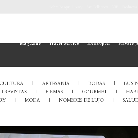
Sobre Basque Luxury
Art Collection
VIP
Productos
Magazine
Travel Service
Helicopter
Private J
CULTURA
ARTESANÍA
BODAS
BUSIN
TREVISTAS
FIRMAS
GOURMET
HABL
RY
MODA
NOMBRES DE LUJO
SALUD