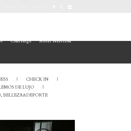
Eventos
Prensa
Contacto
et
Concierge
Hotel Selection
ESS
CHECK IN
EMOS DE LUJO
, BELLEZA&DEPORTE