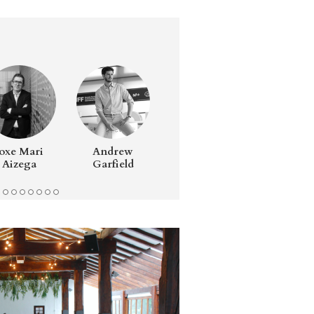
Joxe Mari
Andrew
Lucía Lacarra
Béatri
Aizega
Garfield
d’Orlé