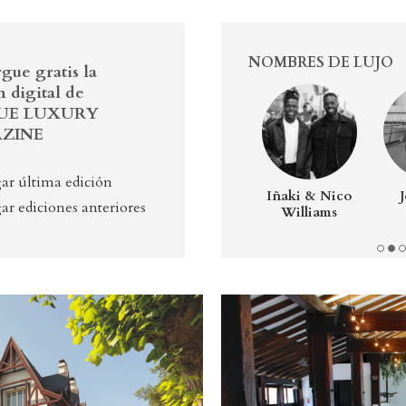
NOMBRES DE LUJO
gue gratis la
n digital de
UE LUXURY
ZINE
ar última edición
Lázaro Rosa-
Andoni Luis
Iñaki & Nico
ar ediciones anteriores
Violán
Aduriz
Williams