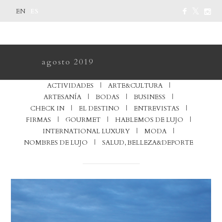
ES
EN
agosto 2019
ACTIVIDADES
ARTE&CULTURA
ARTESANÍA
BODAS
BUSINESS
CHECK IN
EL DESTINO
ENTREVISTAS
FIRMAS
GOURMET
HABLEMOS DE LUJO
INTERNATIONAL LUXURY
MODA
NOMBRES DE LUJO
SALUD, BELLEZA&DEPORTE