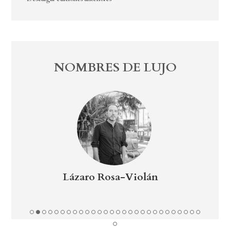
NOMBRES DE LUJO
iolán
Andoni Luis Aduriz