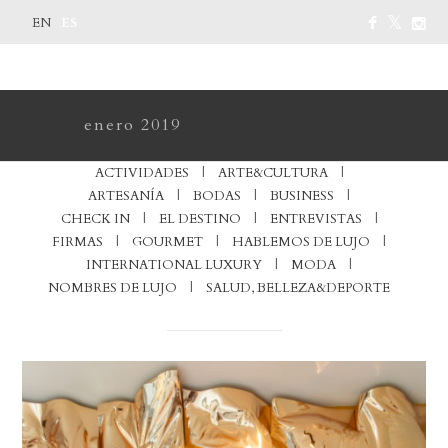
ES
EN
enero 2019
ACTIVIDADES
ARTE&CULTURA
ARTESANÍA
BODAS
BUSINESS
CHECK IN
EL DESTINO
ENTREVISTAS
FIRMAS
GOURMET
HABLEMOS DE LUJO
INTERNATIONAL LUXURY
MODA
NOMBRES DE LUJO
SALUD, BELLEZA&DEPORTE