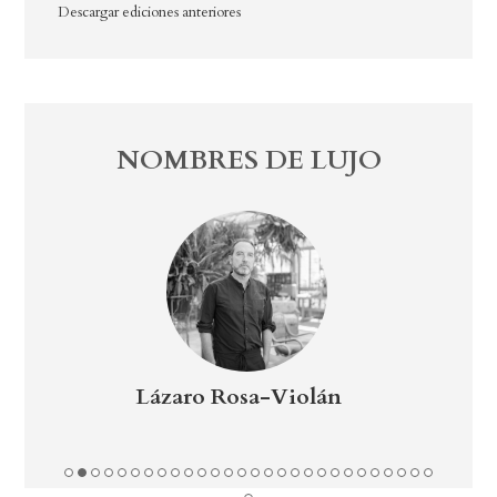
Descargar ediciones anteriores
NOMBRES DE LUJO
án
Andoni Luis Aduriz