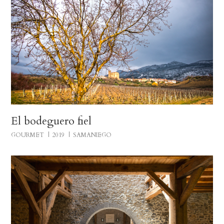
El bodeguero fiel
GOURMET
2019
SAMANIEGO